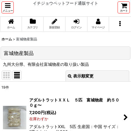
イチジョウペットフード通販サイト
メニュー
カート
ホーム
カテゴリ
新規登録
ログイン
マイページ
ホーム
>
富城物産製品
富城物産製品
九州大分県、有限会社富城物産の取り扱い製品
表示順変更
閉じる
19
件
表示数
:
アダルトラットＸＸＬ ５匹 富城物産 約５０
０ｇ〜
並び順
:
7,200
円
(税込)
在庫わずか
絞り込む
アダルトラットXXL 5匹 生産国：中国 サイズ：