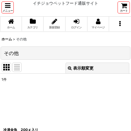
イチジョウペットフード通販サイト
メニュー
カート
ホーム
カテゴリ
新規登録
ログイン
マイページ
ホーム
>
その他
その他
表示順変更
閉じる
1
件
表示数
:
並び順
:
絞り込む
冷凍金魚 200ｇ入り