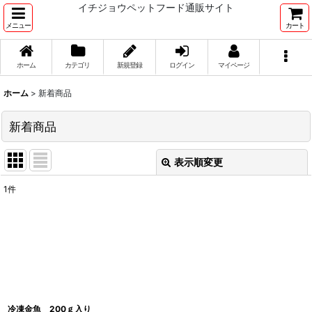
イチジョウペットフード通販サイト
メニュー
カート
ホーム
カテゴリ
新規登録
ログイン
マイページ
ホーム
>
新着商品
新着商品
表示順変更
閉じる
1
件
表示数
:
並び順
:
絞り込む
冷凍金魚 200ｇ入り