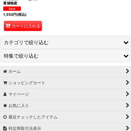
富城物産
1,550
円
(税込)
カートに入れる
カテゴリで絞り込む
特集で絞り込む
冷凍マウス
冷凍ラット
ホーム
国産自社製品
ショッピングカート
冷凍ヒヨコ
富城物産製品
マイページ
冷凍ウズラ
邑楽ファーム製品
お気に入り
冷凍昆虫
最近チェックしたアイテム
その他
特定商取引法表示